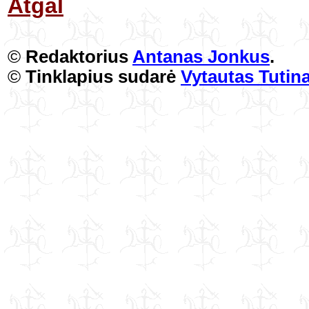
Atgal
©
Redaktorius
Antanas Jonkus
.
©
Tinklapius sudarė
Vytautas Tutin