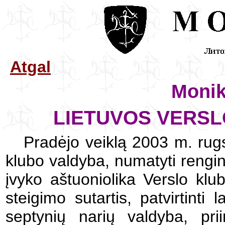
Atgal
Moni
LIETUVOS VERS
Pradėjo veiklą 2003 m. rugs
klubo valdyba, numatyti reng
įvyko aštuoniolika Verslo klu
steigimo sutartis, patvirtinti l
septynių narių valdyba, pri