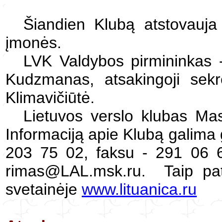
Šiandien Klubą atstovauja 
įmonės.
LVK Valdybos pirmininkas 
Kudzmanas, atsakingoji sek
Klimavičiūtė.
Lietuvos verslo klubas Mas
Informaciją apie Klubą galima 
203 75 02, faksu - 291 06 6
rimas@LAL.msk.ru. Taip pat 
svetainėje
www.lituanica.ru